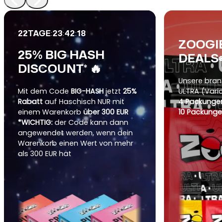
:
:
:
22
TAGE
23
42
16
ZOOGI
25% BIG HASH
DEALS
DISCOUNT* 🔥
Unsere bra
Mit dem Code
BIG-HASH
jetzt
25%
ULTRA (Vari
Rabatt
auf Haschisch NUR mit
4 Packungen
einem Warenkorb
über 300 EUR
10 Packunge
*WICHTIG:
der Code kann dann
angewendet werden, wenn dein
Warenkorb einen Wert von mehr
als 300 EUR hat