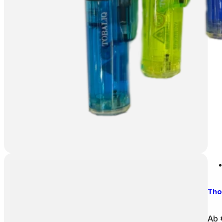
Tho
Ab