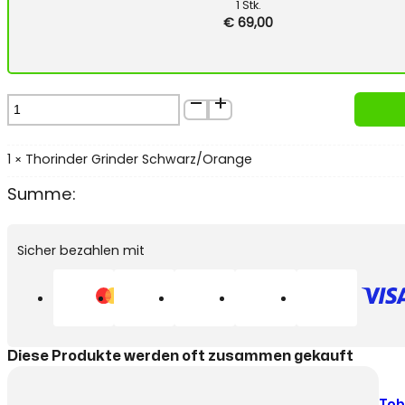
1
Stk.
€
69,00
Thorinder
Grinder
Schwarz/Orange
Menge
1
Thorinder Grinder Schwarz/Orange
×
Summe:
Sicher bezahlen mit
Diese Produkte werden oft zusammen gekauft
Tob