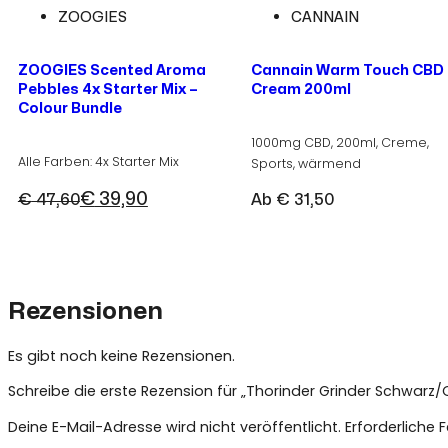
ZOOGIES
CANNAIN
ZOOGIES Scented Aroma
Cannain Warm Touch CBD
Pebbles 4x Starter Mix –
Cream 200ml
Colour Bundle
1000mg CBD, 200ml, Creme,
Alle Farben: 4x Starter Mix
Sports, wärmend
€
39,90
€
47,60
Ab
€
31,50
Ursprünglicher
Aktueller
Preis
Preis
war:
ist:
€ 47,60
€ 39,90.
Rezensionen
Es gibt noch keine Rezensionen.
Schreibe die erste Rezension für „Thorinder Grinder Schwarz
Deine E-Mail-Adresse wird nicht veröffentlicht.
Erforderliche 