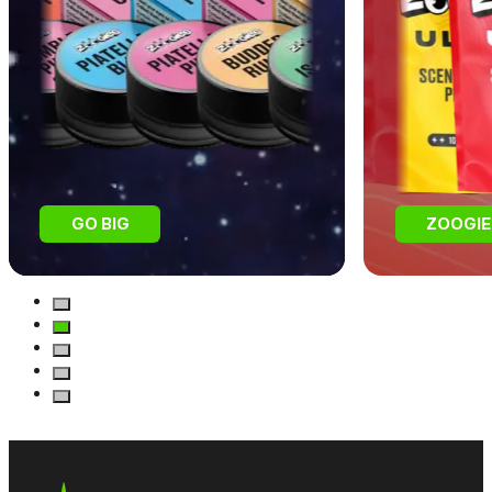
GO BIG
ZOOGIE