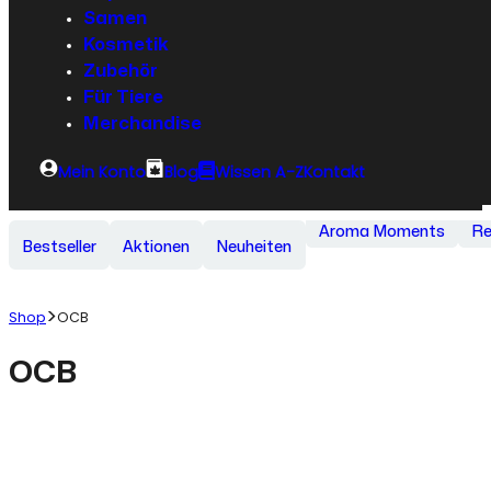
Samen
Kosmetik
Zubehör
Für Tiere
Merchandise
Mein Konto
Blog
Wissen A-Z
Kontakt
Aroma Moments
Re
Bestseller
Aktionen
Neuheiten
Shop
OCB
OCB