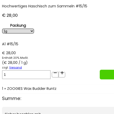
Hochwertiges Haschisch zum Sammeln #15/15
€
28,00
Packung
A1 #15/15
€
28,00
Enthält 20% MwSt.
(
€
28,00
/ 1 g)
zzgl.
Versand
ZOOGIES
Wax
Budder
Runtz
1
ZOOGIES Wax Budder Runtz
×
Menge
Summe: