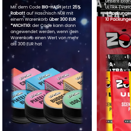
Unsere bra
Mit dem Code
BIG-HASH
jetzt
25%
ULTRA (Vari
Rabatt
auf Haschisch NUR mit
4 Packungen
einem Warenkorb
über 300 EUR
10 Packunge
*WICHTIG:
der Code kann dann
angewendet werden, wenn dein
Warenkorb einen Wert von mehr
als 300 EUR hat