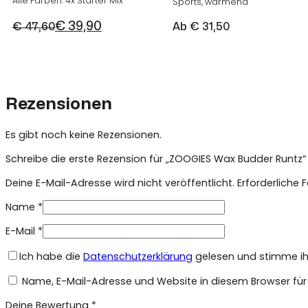
Alle Farben: 4x Starter Mix
Sports, wärmend
€
39,90
€
47,60
Ab
€
31,50
Ursprünglicher
Aktueller
Preis
Preis
war:
ist:
€ 47,60
€ 39,90.
Rezensionen
Es gibt noch keine Rezensionen.
Schreibe die erste Rezension für „ZOOGIES Wax Budder Runtz“
Deine E-Mail-Adresse wird nicht veröffentlicht.
Erforderliche 
Name
*
E-Mail
*
Ich habe die
Datenschutzerklärung
gelesen und stimme ihr
Name, E-Mail-Adresse und Website in diesem Browser fü
Deine Bewertung
*