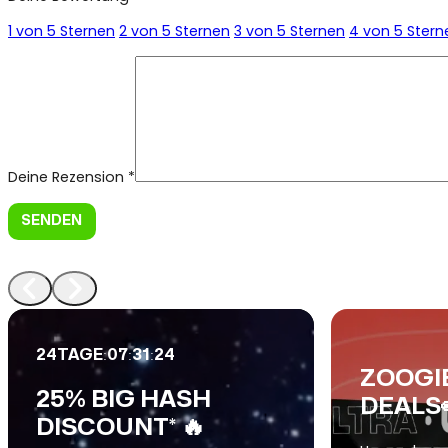
1 von 5 Sternen
2 von 5 Sternen
3 von 5 Sternen
4 von 5 Stern
Deine Rezension
*
:
:
:
24
TAGE
07
31
22
ZOOGI
25% BIG HASH
DEALS
DISCOUNT* 🔥