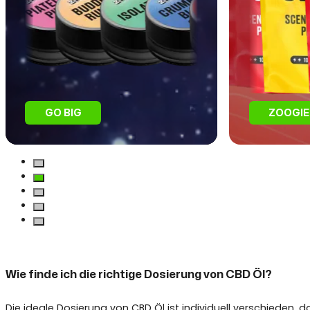
GO BIG
ZOOGIE
Wie finde ich die richtige Dosierung von CBD Öl?
Die ideale Dosierung von CBD Öl ist individuell verschieden, 