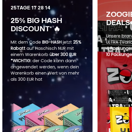
:
:
:
25
TAGE
17
28
12
ZOOGI
25% BIG HASH
DEALS
DISCOUNT* 🔥
Unsere bra
Mit dem Code
BIG-HASH
jetzt
25%
ULTRA (Vari
Rabatt
auf Haschisch NUR mit
4 Packungen
einem Warenkorb
über 300 EUR
10 Packunge
*WICHTIG:
der Code kann dann
angewendet werden, wenn dein
Warenkorb einen Wert von mehr
als 300 EUR hat