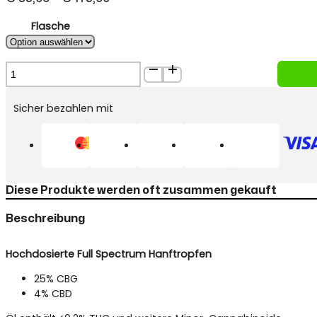
€ 85,00
Flasche
bis
€ 175,00
Cannain
Deep
Ease
Sicher bezahlen mit
30%
Full
Spectrum
Öl
–
CBG
Diese Produkte werden oft zusammen gekauft
25%
CBD
Beschreibung
4%
Menge
Hochdosierte Full Spectrum Hanftropfen
25% CBG
4% CBD