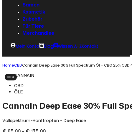
Samen
Kosmetik
Zubehör
Für Tiere
Merchandise
Mein Konto
Blog
Wissen A-Z
Kontakt
Home
CBD
Cannain Deep Ease 30% Full Spectrum Öl – CBG 25% CBD 
CANNAIN
NEU
CBD
ÖLE
Cannain Deep Ease 30% Full S
Vollspektrum-Hanftropfen - Deep Ease
Preisspanne:
€
85,00
–
€
175,00