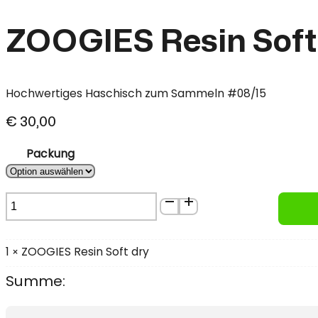
ZOOGIES Resin Soft
Hochwertiges Haschisch zum Sammeln #08/15
€
30,00
Packung
ZOOGIES
Resin
Soft
dry
1
ZOOGIES Resin Soft dry
×
Menge
Summe: