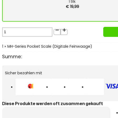
1
Stk.
€
19,99
MH-
Series
Pocket
Scale
1
MH-Series Pocket Scale (Digitale Feinwaage)
×
(Digitale
Summe:
Feinwaage)
Menge
Sicher bezahlen mit
Diese Produkte werden oft zusammen gekauft