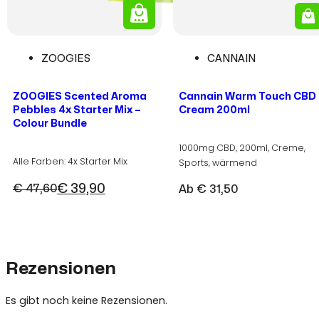
ZOOGIES
CANNAIN
ZOOGIES Scented Aroma
Cannain Warm Touch CBD
Pebbles 4x Starter Mix –
Cream 200ml
Colour Bundle
1000mg CBD, 200ml, Creme,
Alle Farben: 4x Starter Mix
Sports, wärmend
€
39,90
€
47,60
Ab
€
31,50
Ursprünglicher
Aktueller
Preis
Preis
war:
ist:
€ 47,60
€ 39,90.
Rezensionen
Es gibt noch keine Rezensionen.