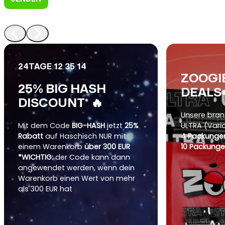
:
:
:
24
TAGE
12
35
12
ZOOGI
25% BIG HASH
DEALS
DISCOUNT* 🔥
Unsere bra
Mit dem Code
BIG-HASH
jetzt
25%
ULTRA (Vari
Rabatt
auf Haschisch NUR mit
4 Packungen
einem Warenkorb
über 300 EUR
10 Packunge
*WICHTIG:
der Code kann dann
angewendet werden, wenn dein
Warenkorb einen Wert von mehr
als 300 EUR hat