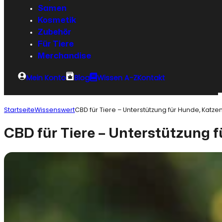
Samen
Kosmetik
Zubehör
Für Tiere
Merchandise
Mein Konto
Blog
Wissen A-Z
Kontakt
Startseite
Wissenswert
CBD für Tiere – Unterstützung für Hunde, Katze
CBD für Tiere – Unterstützung 