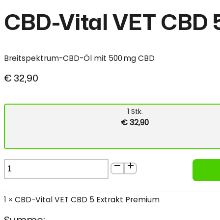
CBD-Vital VET CBD 
Breitspektrum-CBD-Öl mit 500 mg CBD
€
32,90
1
Stk.
€
32,90
CBD-
Vital
VET
CBD
1
CBD-Vital VET CBD 5 Extrakt Premium
×
5