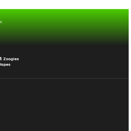
t:
Zoogies
pes