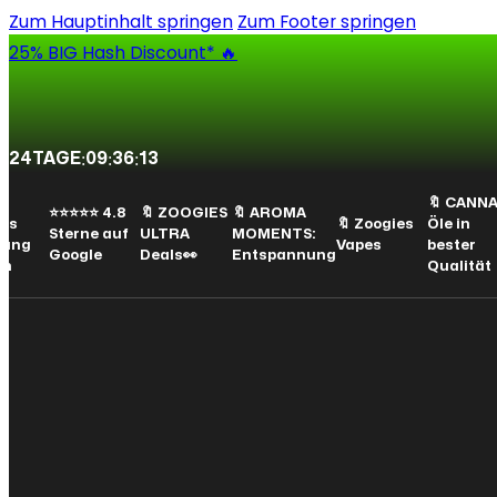
Zum Hauptinhalt springen
Zum Footer springen
25% BIG Hash Discount* 🔥
24
TAGE
:
09
:
36
:
12
🔖 CANNAIN
⭐⭐⭐⭐⭐ 4.8
🔖 ZOOGIES
🔖 AROMA
s
🔖 Zoogies
Öle in
Sterne auf
ULTRA
MOMENTS:
ng
Vapes
bester
Google
Deals👀
Entspannung
Qualität