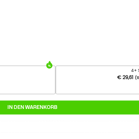
4+ 
€
29,61
(1
IN DEN WARENKORB