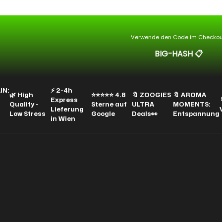
Verwende den Code im Checkou
BIG-HASH
📋
:
⚡ 2-4h
🌿 High
⭐⭐⭐⭐⭐ 4.8
🔖 ZOOGIES
🔖 AROMA
Express
🔖 
Quality -
Sterne auf
ULTRA
MOMENTS:
Lieferung
Va
Low Stress
Google
Deals👀
Entspannung
in Wien