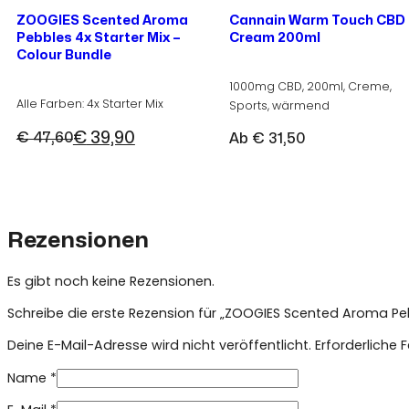
ZOOGIES Scented Aroma
Cannain Warm Touch CBD
Pebbles 4x Starter Mix –
Cream 200ml
Colour Bundle
1000mg CBD, 200ml, Creme,
Alle Farben: 4x Starter Mix
Sports, wärmend
€
39,90
€
47,60
Ab
€
31,50
Ursprünglicher
Aktueller
Preis
Preis
war:
ist:
€ 47,60
€ 39,90.
Rezensionen
Es gibt noch keine Rezensionen.
Schreibe die erste Rezension für „ZOOGIES Scented Aroma Pebb
Deine E-Mail-Adresse wird nicht veröffentlicht.
Erforderliche 
Name
*