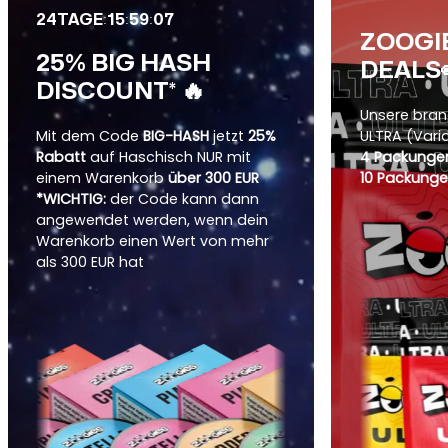
:
:
:
24
TAGE
15
59
05
ZOOGI
25% BIG HASH
DEALS
DISCOUNT* 🔥
Unsere bra
Mit dem Code
BIG-HASH
jetzt
25%
ULTRA (Vari
Rabatt
auf Haschisch NUR mit
4 Packungen
einem Warenkorb
über 300 EUR
10 Packunge
*WICHTIG:
der Code kann dann
angewendet werden, wenn dein
Warenkorb einen Wert von mehr
als 300 EUR hat