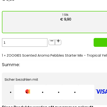
1
Stk.
€
9,90
ZOOGIES
Scented
Aroma
Pebbles
1
ZOOGIES Scented Aroma Pebbles Starter Mix - Tropical Yel
×
Starter
Summe:
Mix
-
Tropical
Sicher bezahlen mit
Yellow
&
Glorious
Green
Menge