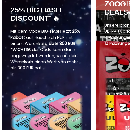
ZOOGI
25% BIG HASH
DEALS
DISCOUNT* 🔥
Unsere bra
Mit dem Code
BIG-HASH
jetzt
25%
ULTRA (Vari
Rabatt
auf Haschisch NUR mit
4 Packungen
einem Warenkorb
über 300 EUR
10 Packunge
*WICHTIG:
der Code kann dann
angewendet werden, wenn dein
Warenkorb einen Wert von mehr
als 300 EUR hat