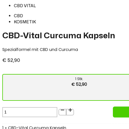
CBD VITAL
CBD
KOSMETIK
CBD-Vital Curcuma Kapseln
Spezialformel mit CBD und Curcuma
€
52,90
1
Stk.
€
52,90
CBD-
Vital
Curcuma
Kapseln
1
CBD-Vital Curcuma Kapseln
×