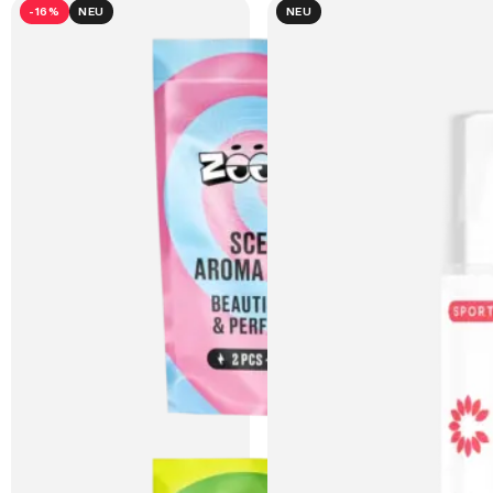
-16%
NEU
NEU