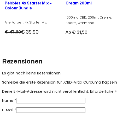
Pebbles 4x Starter Mix –
Cream 200ml
Colour Bundle
1000mg CBD, 200ml, Creme,
Alle Farben: 4x Starter Mix
Sports, wärmend
€
39,90
€
47,60
Ab
€
31,50
Ursprünglicher
Aktueller
Preis
Preis
war:
ist:
€ 47,60
€ 39,90.
Rezensionen
Es gibt noch keine Rezensionen.
Schreibe die erste Rezension für „CBD-Vital Curcuma Kapseln
Deine E-Mail-Adresse wird nicht veröffentlicht.
Erforderliche 
Name
*
E-Mail
*