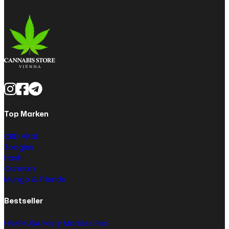
Top Marken
CBD Vital
Zoogies
Hash
Cannain
Mungo & Friends
Bestseller
HEMPKUSA Misty Marbles Red