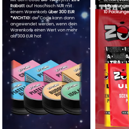
Rabatt
auf Haschisch NUR mit
4 Packungen
einem Warenkorb
über 300 EUR
10 Packunge
*WICHTIG:
der Code kann dann
angewendet werden, wenn dein
Warenkorb einen Wert von mehr
als 300 EUR hat