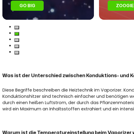
GO BIG
ZOOGIE
Was ist der Unterschied zwischen Konduktions- und 
Diese Begriffe beschreiben die Heiztechnik im Vaporizer. Kon
Konduktionshitzer sind technisch einfacher und benötigen we
durch einen heißen Luftstrom, der durch das Pflanzenmaterial
wird ein Maximum an Inhaltsstoffen extrahiert und ein inten
Warum ist die Temperatureinstellung beim Vaporizer 