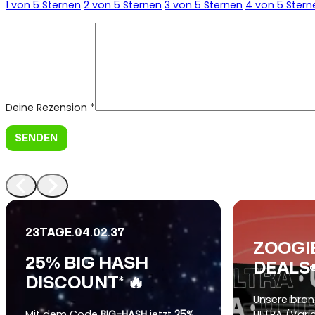
1 von 5 Sternen
2 von 5 Sternen
3 von 5 Sternen
4 von 5 Stern
Deine Rezension
*
:
:
:
23
TAGE
04
02
35
ZOOGI
25% BIG HASH
DEALS
DISCOUNT* 🔥
Unsere bra
Mit dem Code
BIG-HASH
jetzt
25%
ULTRA (Vari