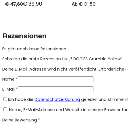
€
39,90
€
47,60
Ab
€
31,50
Ursprünglicher
Aktueller
Preis
Preis
war:
ist:
€ 47,60
€ 39,90.
Rezensionen
Es gibt noch keine Rezensionen.
Schreibe die erste Rezension für „ZOOGIES Crumble Yellow“
Deine E-Mail-Adresse wird nicht veröffentlicht.
Erforderliche 
Name
*
E-Mail
*
Ich habe die
Datenschutzerklärung
gelesen und stimme ihr
Name, E-Mail-Adresse und Website in diesem Browser fü
Deine Bewertung
*