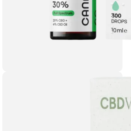
CBD
Ab