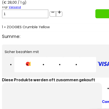
(
€
28,00
/ 1 g)
zzgl.
Versand
ZOOGIES
Crumble
Yellow
Menge
1
ZOOGIES Crumble Yellow
×
Summe:
Sicher bezahlen mit
Diese Produkte werden oft zusammen gekauft
Can