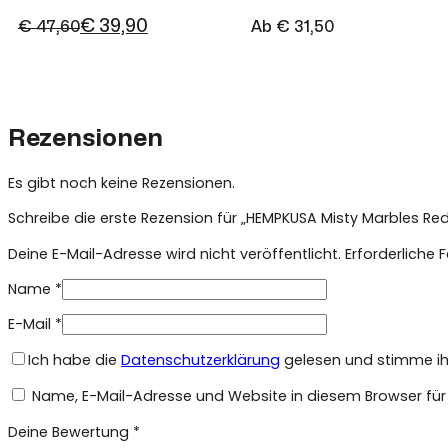
€
39,90
€
47,60
Ab
€
31,50
Ursprünglicher
Aktueller
Preis
Preis
war:
ist:
€ 47,60
€ 39,90.
Rezensionen
Es gibt noch keine Rezensionen.
Schreibe die erste Rezension für „HEMPKUSA Misty Marbles Re
Deine E-Mail-Adresse wird nicht veröffentlicht.
Erforderliche 
Name
*
E-Mail
*
Ich habe die
Datenschutzerklärung
gelesen und stimme ihr
Name, E-Mail-Adresse und Website in diesem Browser fü
Deine Bewertung
*