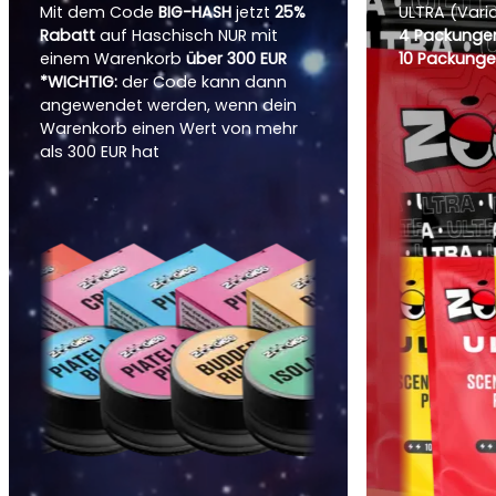
Mit dem Code
BIG-HASH
jetzt
25%
ULTRA (Vari
Rabatt
auf Haschisch NUR mit
4 Packungen
einem Warenkorb
über 300 EUR
10 Packunge
*WICHTIG:
der Code kann dann
angewendet werden, wenn dein
Warenkorb einen Wert von mehr
als 300 EUR hat