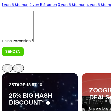
1 von 5 Sternen
2 von 5 Sternen
3 von 5 Sternen
4 von 5 Stern
Deine Rezension
*
:
:
:
25
TAGE
18
57
09
ZOOGI
25% BIG HASH
DEALS
DISCOUNT* 🔥
Unsere bra