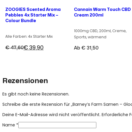
ZOOGIES Scented Aroma
Cannain Warm Touch CBD
Pebbles 4x Starter Mix –
Cream 200ml
Colour Bundle
1000mg CBD, 200ml, Creme,
Alle Farben: 4x Starter Mix
Sports, wärmend
€
39,90
€
47,60
Ab
€
31,50
Ursprünglicher
Aktueller
Preis
Preis
war:
ist:
€ 47,60
€ 39,90.
Rezensionen
Es gibt noch keine Rezensionen.
Schreibe die erste Rezension für „Barney’s Farm Samen – Glo
Deine E-Mail-Adresse wird nicht veröffentlicht.
Erforderliche 
Name
*