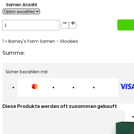
Samen Anzahl
Barney's
Farm
Samen
-
1
Barney's Farm Samen - Glookies
×
Glookies
Summe:
Menge
Sicher bezahlen mit
Diese Produkte werden oft zusammen gekauft
Bar