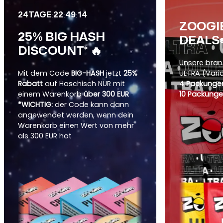
:
:
:
24
TAGE
22
49
12
ZOOGI
25% BIG HASH
DEALS
DISCOUNT* 🔥
Unsere bra
Mit dem Code
BIG-HASH
jetzt
25%
ULTRA (Vari
Rabatt
auf Haschisch NUR mit
4 Packungen
einem Warenkorb
über 300 EUR
10 Packunge
*WICHTIG:
der Code kann dann
angewendet werden, wenn dein
Warenkorb einen Wert von mehr
als 300 EUR hat