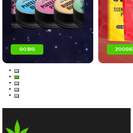
GO BIG
ZOOGIE