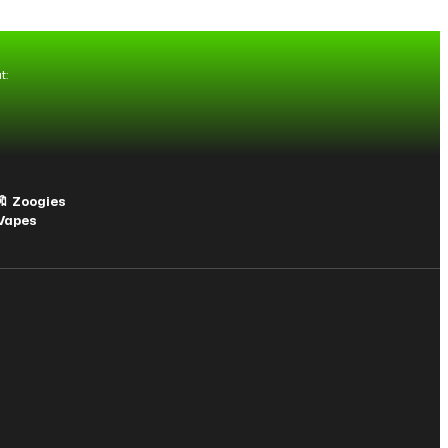
t:
Zoogies
es