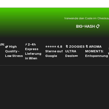
Verwende den Code im Checkou
BIG-HASH
📋
⚡ 2-4h
🌿 High
⭐⭐⭐⭐⭐ 4.8
🔖 ZOOGIES
🔖 AROMA
Express
🔖 
Quality -
Sterne auf
ULTRA
MOMENTS:
Lieferung
Vap
Low Stress
Google
Deals👀
Entspannung
in Wien