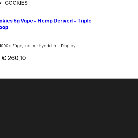
COOKIES
okies 5g Vape – Hemp Derived – Triple
oop
 1000+ Züge, Indica-Hybrid, mit Display
b
€
260,10