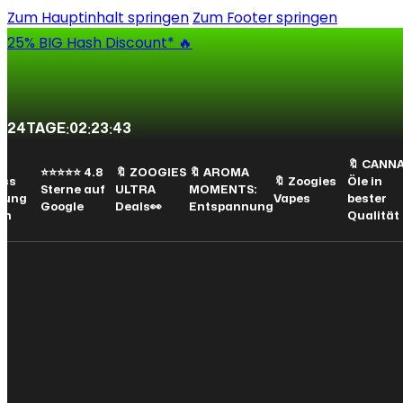
Zum Hauptinhalt springen
Zum Footer springen
25% BIG Hash Discount* 🔥
24
TAGE
:
02
:
23
:
42
🔖 CANNAIN:
⭐⭐⭐⭐⭐ 4.8
🔖 ZOOGIES
🔖 AROMA
🔖 Zoogies
Öle in
Sterne auf
ULTRA
MOMENTS:
g
Vapes
bester
Google
Deals👀
Entspannung
Qualität