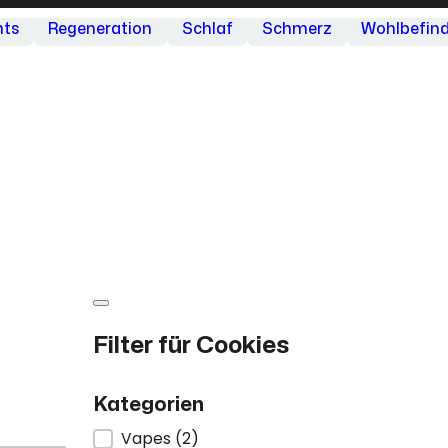
ts
Regeneration
Schlaf
Schmerz
Wohlbefin
Filter für Cookies
Kategorien
Vapes
(2)
Kategorien