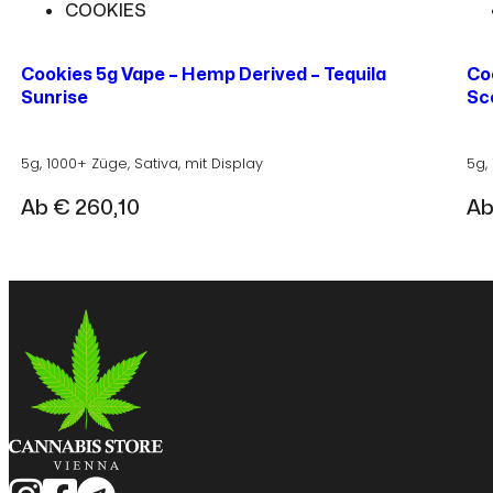
COOKIES
Cookies 5g Vape – Hemp Derived – Tequila
Co
Sunrise
Sc
5g, 1000+ Züge, Sativa, mit Display
5g,
Ab
€
260,10
A