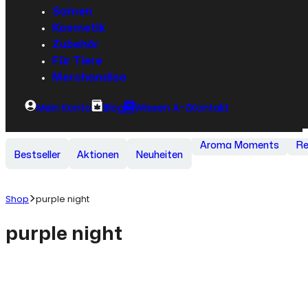
Samen
Kosmetik
Zubehör
Für Tiere
Merchandise
Mein Konto
Blog
Wissen A-Z
Kontakt
Aroma Moments
Re
Bestseller
Aktionen
Neuheiten
Shop
purple night
purple night