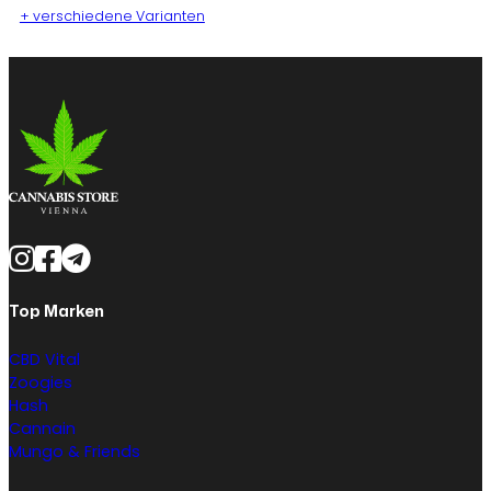
+ verschiedene Varianten
Top Marken
CBD Vital
Zoogies
Hash
Cannain
Mungo & Friends