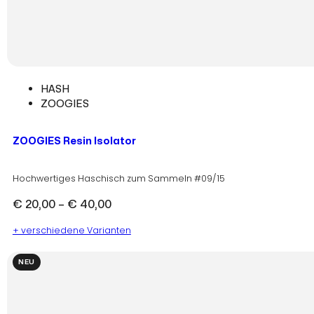
HASH
ZOOGIES
ZOOGIES Resin Isolator
Hochwertiges Haschisch zum Sammeln #09/15
Preisspanne:
€
20,00
–
€
40,00
€ 20,00
+ verschiedene Varianten
bis
€ 40,00
NEU