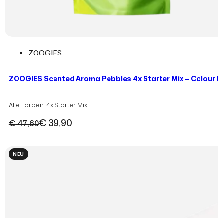
ZOOGIES
ZOOGIES Scented Aroma Pebbles 4x Starter Mix – Colour
Alle Farben: 4x Starter Mix
€
39,90
€
47,60
Ursprünglicher
Aktueller
Preis
Preis
war:
ist:
NEU
€ 47,60
€ 39,90.