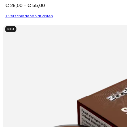
Preisspanne:
€
28,00
–
€
55,00
€ 28,00
+ verschiedene Varianten
bis
€ 55,00
NEU